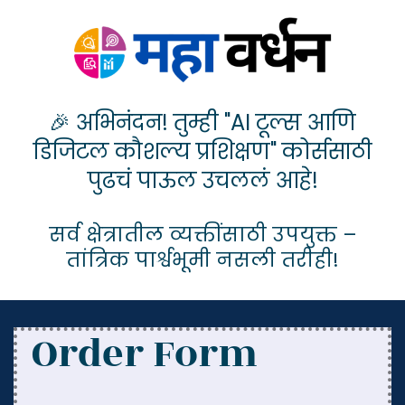
🎉 अभिनंदन! तुम्ही "AI टूल्स आणि
डिजिटल कौशल्य प्रशिक्षण" कोर्ससाठी
पुढचं पाऊल उचललं आहे!
सर्व क्षेत्रातील व्यक्तींसाठी उपयुक्त –
तांत्रिक पार्श्वभूमी नसली तरीही!
Order Form